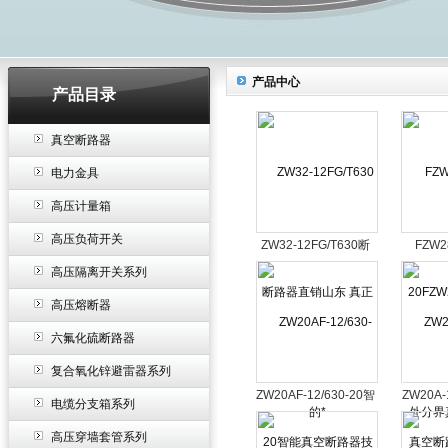
产品中心
产品目录
真空断路器
电力金具
高压计量箱
高压负荷开关
ZW32-12FG/T630断
FZW28
路器直销山东 真正的*
20FZW
高压隔离开关系列
外分界
高压熔断器
六氟化硫断路器
复合氧化锌避雷器系列
ZW20AF-12/630-20智
ZW20A
电缆分支箱系列
能真空断路器技术参
断路
高压穿墙套管系列
数，结构特点及外形安