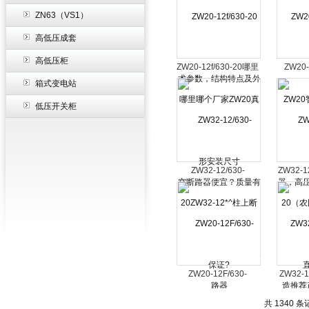
装尺寸
ZN63（VS1）
高低压成套
高低压柜
ZW20-12f/630-20哪里
ZW20
箱式变电站
哪个厂家ZW20真空断
ZW2
路器便宜？质量有保
器，高
低压开关柜
证?
ZW32-12/630-
ZW32-1
20ZW32-12*^柱上断
网改造
路器
品）ZW
ZW20-12F/630-
ZW32-1
20ZW20柱上断路器
应-户
共 1340 条
断路器