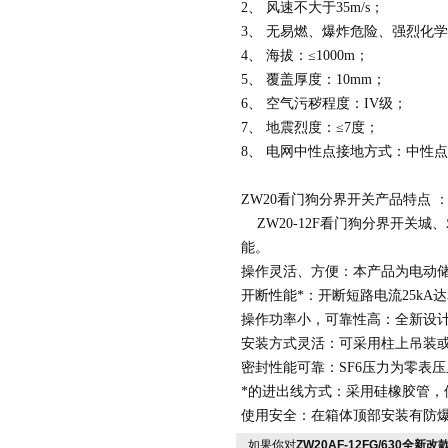
2、 风速不大于35m/s；
3、 无易燃、爆炸危险、强烈化
4、 海拔：≤1000m；
5、 覆盖厚度：10mm；
6、 空气污秽程度：IV级；
7、 地震烈度：≤7度；
8、 电网中性点接地方式：中性
ZW20看门狗分界开关产品特点 
ZW20-12F看门狗分界开关
能。
操作灵活、方便：本产品为电动
开断性能*：开断短路电流25kA达
操作功率小，可靠性高：全新设计
安装方式灵活：可采用柱上吊装
密封性能可靠：SF6压力为零表
*的进出线方式：采用硅橡胶管
使用安全：在箱体顶部安装有防
如果你对
ZW20AF-12FG/630