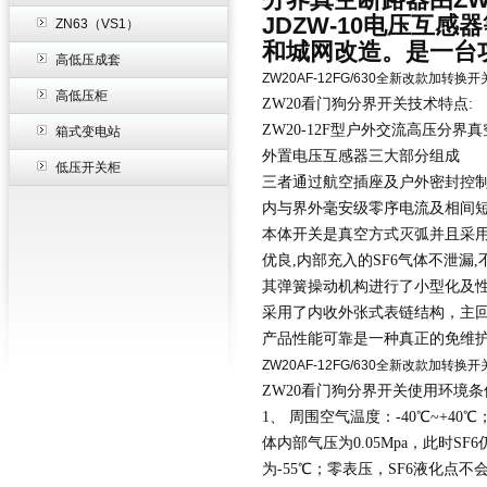
JDZW-10电压互
ZN63（VS1）
和城网改造。是一台
高低压成套
ZW20AF-12FG/630全新改款加转
高低压柜
ZW20看门狗分界开关技术特点:
ZW20-12F型户外交流高压分界
箱式变电站
外置电压互感器三大部分组成
低压开关柜
三者通过航空插座及户外密封控制
内与界外毫安级零序电流及相间短
本体开关是真空方式灭弧并且采用
优良,内部充入的SF6气体不泄漏,
其弹簧操动机构进行了小型化及
采用了内收外张式表链结构，主
产品性能可靠是一种真正的免维
ZW20AF-12FG/630全新改款加转
ZW20看门狗分界开关使用环境条
1、 周围空气温度：-40℃~+4
体内部气压为0.05Mpa，此时SF
为-55℃；零表压，SF6液化点不会