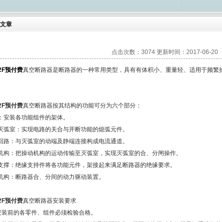
文章
点击次数：3074 更新时间：2017-06-20
12F预付费
真空断路器是断路器的一种常用类型，具有有体积小、重量轻、适用于频繁
。
12F预付费
真空断路器按其结构的功能可分为六个部分：
架：安装各功能组件的架体。
空灭弧室：实现电路的关合与开断功能的熄弧元件。
电回路：与灭弧室的动端及静端连接构成电流通道。
动机构：把操动机构的运动传输至灭弧室，实现灭弧室的合、分闸操作。
缘支撑：绝缘支持件将各功能元件，架接起来满足断路器的绝缘要求。
动机构：断路器合、分间的动力驱动装置。
12F预付费
真空断路器安装要求
安装前的各零件、组件必须检验合格。