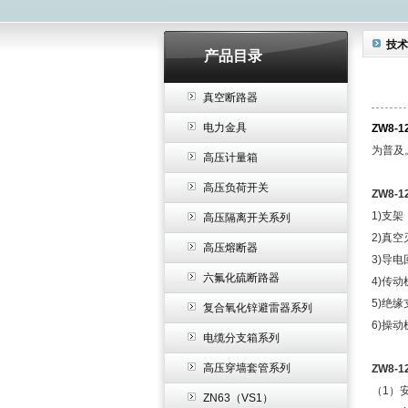
技术
产品目录
真空断路器
电力金具
ZW8-
为普及
高压计量箱
高压负荷开关
ZW8-
1)支
高压隔离开关系列
2)真
高压熔断器
3)导
六氟化硫断路器
4)传
5)绝
复合氧化锌避雷器系列
6)操
电缆分支箱系列
高压穿墙套管系列
ZW8-
（1）
ZN63（VS1）