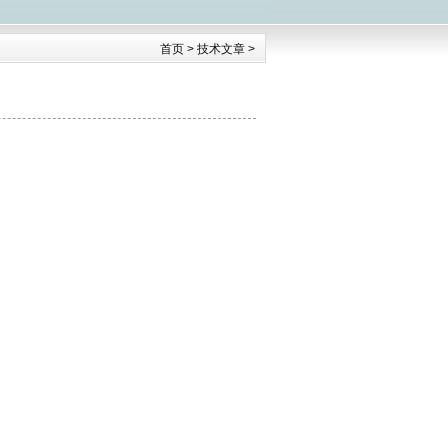
首页
>
技术文章
>