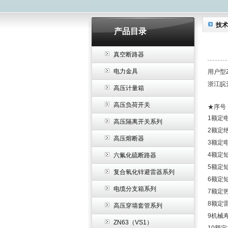
技术
产品目录
真空断路器
电力金具
用户型Z
浙江皖
高压计量箱
高压负荷开关
★
序号
1额定
高压隔离开关系列
2额定绝
高压熔断器
3额定
4额定
六氟化硫断路器
5额定
复合氧化锌避雷器系列
6额定
电缆分支箱系列
7额定
8额定
高压穿墙套管系列
9机械
ZN63（VS1）