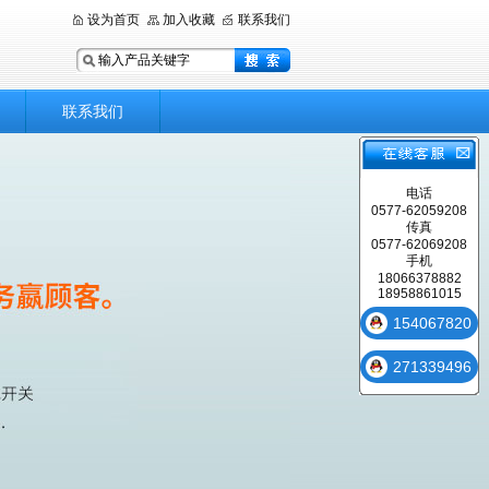
设为首页
加入收藏
联系我们
联系我们
电话
0577-62059208
传真
0577-62069208
手机
18066378882
18958861015
154067820
271339496