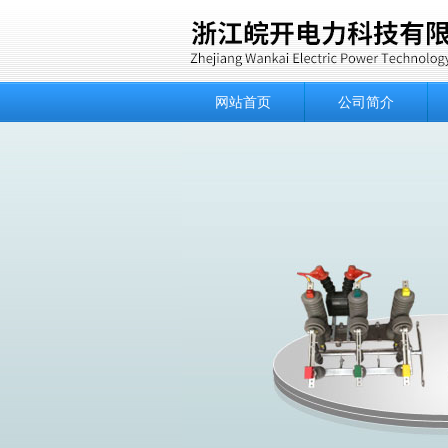
网站首页
公司简介