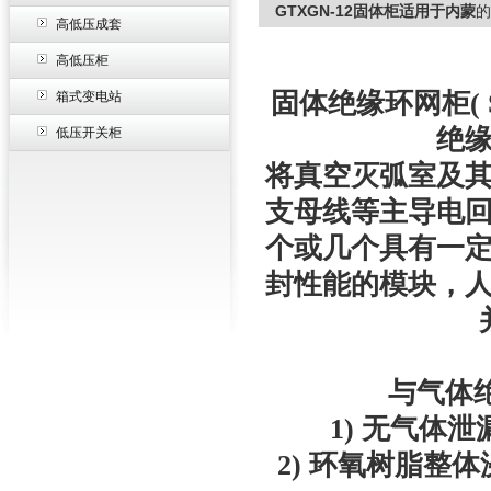
GTXGN-12固体柜适用于内蒙
的
高低压成套
高低压柜
固体绝缘环网柜( Soli
箱式变电站
绝
低压开关柜
将真空灭弧室及
支母线等主导电
个或几个具有一
封性能的模块，
与气体
1) 无气体
2) 环氧树脂整