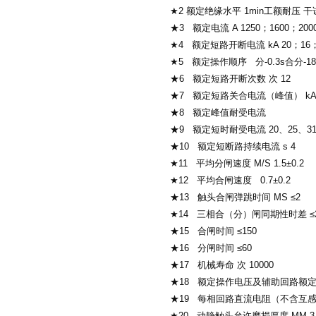
★2 额定绝缘水平 1min工额耐压 
★3 额定电流 A 1250；1600；200
★4 额定短路开断电流 kA 20；16；
★5 额定操作顺序 分-0.3s合分-18
★6 额定短路开断次数 次 12
★7 额定短路关合电流（峰值） kA 
★8 额定峰值耐受电流
★9 额定短时耐受电流 20、25、31
★10 额定短断路持续电流 s 4
★11 平均分闸速度 M/S 1.5±0.2
★12 平均合闸速度 0.7±0.2
★13 触头合闸弹跳时间 MS ≤2
★14 三相合（分）闸同期性时差 ≤
★15 合闸时间 ≤150
★16 分闸时间 ≤60
★17 机械寿命 次 10000
★18 额定操作电压及辅助回路额定电压 V
★19 每相回路直流电阻（不含互感器）
★20 动静触头允许磨损厚度 MM 