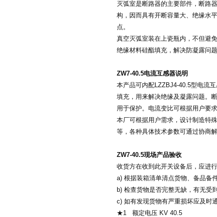
灭弧室是断路器的主要部件，断路器
构，因而具有开断容量大、绝缘水
点。
真空灭弧室装在上瓷瓶内，不但避免
绝缘材料硅酯填充，解决防凝露问
ZW7-40.5电流互感器说明
本产品可内配LZZBJ4-40.5
填充，用来解决绝缘及凝露问题。
用于保护。电流变比可根据用户要求选
本厂可根据用户需求，设计制造特殊CT
等，各种具体技术参数可通过协商
ZW7-40.5现场产品验收
收货方在收到此开关设备后，应进
a) 根据装箱清单清点货物、备品备
b) 检查货物是否完整无缺，有无受
c) 如有发现货物有严重损坏应及时
★1 额定电压 KV 40.5