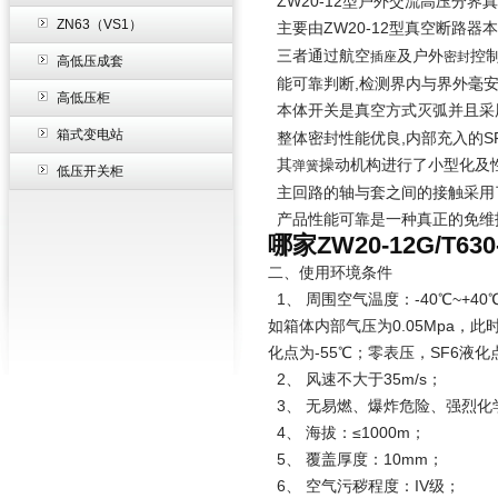
ZW20-12型户外交流高压分界
ZN63（VS1）
主要由ZW20-12型真空断路器
三者通过航空
及户外
控
插座
密封
高低压成套
能可靠判断,检测界内与界外毫安
高低压柜
本体开关是真空方式灭弧并且采用
箱式变电站
整体密封性能优良,内部充入的SF
其
操动机构进行了小型化及
弹簧
低压开关柜
主回路的轴与套之间的接触采用
产品性能可靠是一种真正的免维
哪家ZW20-12G/T
二、使用环境条件
1、 周围空气温度：-40℃~+4
如箱体内部气压为0.05Mpa，此
化点为-55℃；零表压，SF6液化
2、 风速不大于35m/s；
3、 无易燃、爆炸危险、强烈化
4、 海拔：≤1000m；
5、 覆盖厚度：10mm；
6、 空气污秽程度：IV级；