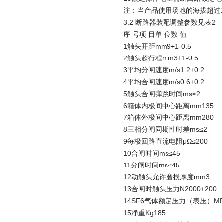
注：当产品使用场地的海拔超过100
3.2 断路器装配调整参数见表2
序 号项 目单 位数 值
1触头开距mm9+1-0.5
2触头超行程mm3+1-0.5
3平均分闸速度m/s1.2±0.2
4平均合闸速度m/s0.6±0.2
5触头合闸弹跳时间ms≤2
6箱体内极间中心距离mm135
7箱体外极间中心距离mm280
8三相分闸同期性时差ms≤2
9每极回路直流电阻μΩ≤200
10合闸时间ms≤45
11分闸时间ms≤45
12动触头允许磨损厚度mm3
13合闸时触头压力N2000±200
14SF6气体额定压力（表压）MPa
15净重Kg185