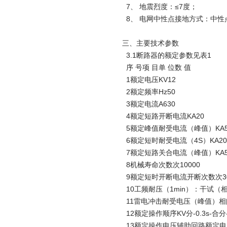
7、 地震烈度：≤7度；
8、 电网中性点接地方式：中
三、
主要技术参数
3.1断路器的额定参数见表1
序 号项 目单 位数 值
1额定电压KV12
2额定频率Hz50
3额定电流A630
4额定短路开断电流KA20
5额定峰值耐受电流（峰值）KA5
6额定短时耐受电流（4S）KA20
7额定短路关合电流（峰值）KA5
8机械寿命次数次10000
9额定短时开断电流开断次数次3
10工频耐压（1min）：干试（相间
11雷电冲击耐受电压（峰值）相间、
12额定操作顺序KV分-0.3s-合分-
13额定操作电压辅助回路额定电压