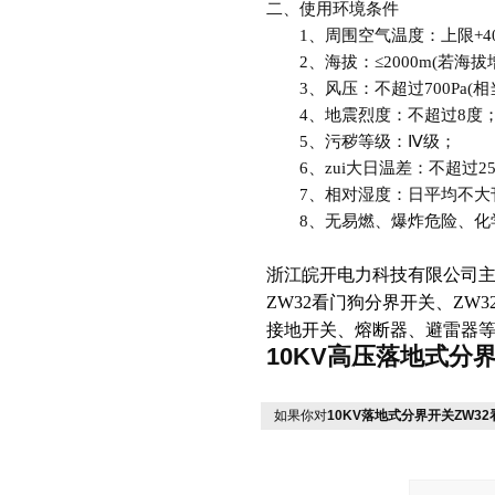
二、使用环境条件
1、周围空气温度：上限+40
2、海拔：≤2000m(若海
3、风压：不超过700Pa(相当
4、地震烈度：不超过8度
5、污秽等级：Ⅳ级；
6、zui大日温差：不超过2
7、相对湿度：日平均不大刊
8、无易燃、爆炸危险、化
浙江皖开电力科技有限公司
ZW32看门狗分界开关、ZW
接地开关、熔断器、避雷器
10KV高压落地式分界开
如果你对
10KV落地式分界开关ZW3