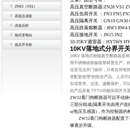
ZN63（VS1）
高压真空断路器:ZN28 VS1 ZW
高压负荷开关 ：FN3 FN5 FN7 FN
高低压成套
高压隔离开关 ：GN19 GN30 GN
高低压柜
高压跌落熔断器：RW3 RW4 RW5
高压接地开关 ：JN15 JN2
箱式变电站
10-35KV避雷器：HY5WS HY
低压开关柜
10KV落地式分界开关
10KV 落地式智能真空断路器
用不锈钢或铁板喷塑材质生产。
压室无法开门操作，只有在停电
变配套使用*的组合产品。人员
实现零序、过流、速断保护，可
此产品具备了FTU功能实现开关遥
ZW32看门狗断路器可以手动
三部分组成(隔离开关由用户选择
u(电压互感器)，作为控制器的
ZW32看门狗断路器配置了
够逐步升级。