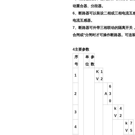
动重合器、分段器。
6、断路器可以装设二相或三相电流互
电流互感器。
7、断路器可外带三相联动的隔离开关
合闸或*分闸时才可操作断路器。可连
4主要参数
序
单
参
号
位
数
K
1
1
V
2
6
2
A
3
0
k
4
3
V
2
k
7
4
V
5