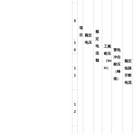
9
项
额
目
额定
定
电压
1
电
工频
0
雷电
流
耐压
冲击
额
（lm
额定
耐压
in）
1
短路
（峰
1
开断
值）
电流
1
2