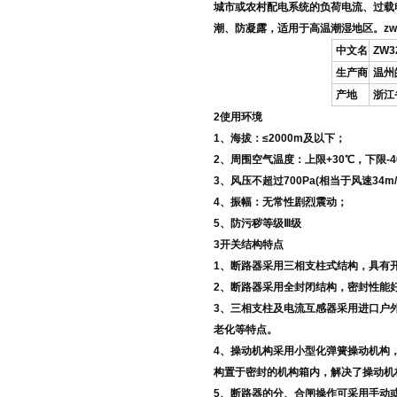
城市或农村配电系统的负荷电流、过载
潮、防凝露，适用于高温潮湿地区。zw
中文名
ZW
生产商
温州
产地
浙江
2使用环境
1、海拔：≤2000m及以下；
2、周围空气温度：上限+30℃，下限-4
3、风压不超过700Pa(相当于风速34m/
4、振幅：无常性剧烈震动；
5、防污秽等级Ⅲ级
3开关结构特点
1、断路器采用三相支柱式结构，具有
2、断路器采用全封闭结构，密封性能
3、三相支柱及电流互感器采用进口户
老化等特点。
4、操动机构采用小型化弹簧操动机构
构置于密封的机构箱内，解决了操动机
5、断路器的分、合闸操作可采用手动