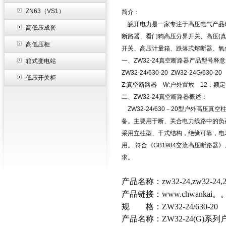
ZN63（VS1）
简介：
皖开电力是一家专注于高压电气产品
高低压成套
断路器、看门狗高压分界开关、高压(
高低压柜
开关、高压计量箱、跌落式熔断器、氧
一、ZW32-24真空断路器产品型号释
箱式变电站
ZW32-24/630-20 ZW32-24G/630-20
低压开关柜
Z:真空断路器 W:户外置放 12：额
二、ZW32-24真空断路器概述：
ZW32-24/630－20型户外高压
备。主要用于断、关合电力线路中的负
采用立柱型、干式结构，绝缘可靠，电
用。 符合《GB1984交流高压断路器》、《
求。
产品名称：zw32-24,zw32-2
产品链接：www.chwanka
规 格：ZW32-24/630-20
产品名称：ZW32-24(G)