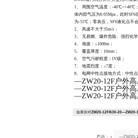
1、 周围空气温度：-40℃~+4
体内部气压为0.05Mpa，此时SF
为-55℃；零表压，SF6液化点不会
2、 风速不大于35m/s；
3、 无易燃、爆炸危险、强烈化
4、 海拔：≤1000m；
5、 覆盖厚度：10mm；
6、 空气污秽程度：IV级；
7、 地震烈度：≤7度；
8、 电网中性点接地方式：中性
—ZW20-12F户
—ZW20-12F户
—ZW20-12F户
如果你对
ZW20-12F/630-20—Z
产品：