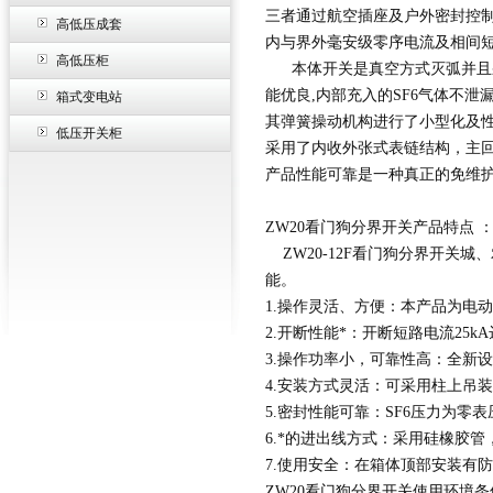
三者通过航空插座及户外密封控制
高低压成套
内与界外毫安级零序电流及相间短
高低压柜
本体开关是真空方式灭弧并且采用
能优良,内部充入的SF6气体不泄
箱式变电站
其弹簧操动机构进行了小型化及
低压开关柜
采用了内收外张式表链结构，主
产品性能可靠是一种真正的免维
ZW20看门狗分界开关产品特点 
ZW20-12F看门狗分界开关
能。
1.操作灵活、方便：本产品为电
2.开断性能*：开断短路电流25kA
3.操作功率小，可靠性高：全新设
4.安装方式灵活：可采用柱上吊
5.密封性能可靠：SF6压力为
6.*的进出线方式：采用硅橡胶
7.使用安全：在箱体顶部安装有
ZW20看门狗分界开关使用环境条