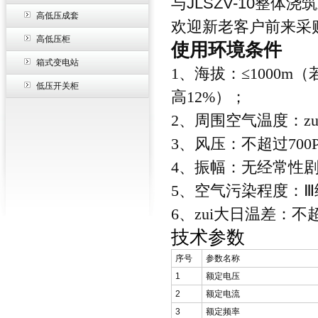
与JLSZV-10整
高低压成套
欢迎新老客户前来采
高低压柜
使用环境条件
箱式变电站
1、海拔：≤1000
低压开关柜
高12%）；
2、周围空气温度：zui
3、风压：不超过700P
4、振幅：无经常性
5、空气污染程度：Ⅲ
6、zui大日温差：不
技术参数
序号
参数名称
1
额定电压
2
额定电流
3
额定频率