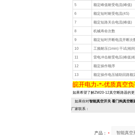
5
额定峰值耐受电流(峰值)
6
额定短时耐受电流(4S)
7
额定短路关合电流(峰值)
8
机械寿命次数
9
额定短时开断电流开断次
10
工频耐压(1min):干试(相
11
雷电冲击耐受电压(峰值)
12
额定操作顺序
13
额定操作电压辅助回路额
皖开电力-*-优质真空负荷
如果希望了解ZW20-12真空断路器
如果你对
智能真空开关 看门狗真空断路
厂家联系：
产品：