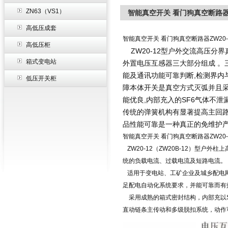
ZN63（VS1）
智能真空开关 看门狗真空断路器Z
高低压成套
智能真空开关 看门狗真空断路器ZW20-
高低压柜
ZW20-12型户外交流高压分界
箱式变电站
外置电压互感器三大部分组成 。
能及通讯功能可靠判断,检测界内
低压开关柜
障本体开关是真空方式灭弧并且采
能优良,内部充入的SF6气体不泄
传统的弹簧机构有显著提高主回
品性能可靠是一种真正的免维护
智能真空开关 看门狗真空断路器ZW20-
ZW20-12（ZW20B-12）型户
统的负载电流、过载电流及短路电流。
适用于变电站、工矿企业及城乡配电网
足配电自动化系统要求，并能可靠而有
采用成熟的箱式密封结构，内部充以S
直动链条主传动和多级脱扣系统，动作