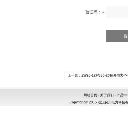
验证码：
上一篇：
ZW20-12F/630-20皖开电力
断路器（看门狗分界开关）10KV用户
网站首页
-
关于我们
-
产品中
Copyright © 2015 浙江皖开电力