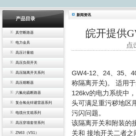
新闻资讯
产品目录
皖开提供G
真空断路器
电力金具
点击
高压计量箱
高压负荷开关
GW4-12、24、35
高压隔离开关系列
称隔离开关)。 适用于频
高压熔断器
126kv的电力系统
六氟化硫断路器
头可满足重污秽地区
复合氧化锌避雷器系列
污闪问题。
电缆分支箱系列
该隔离开关和附装的
高压穿墙套管系列
关和 接地开关二者之
ZN63（VS1）