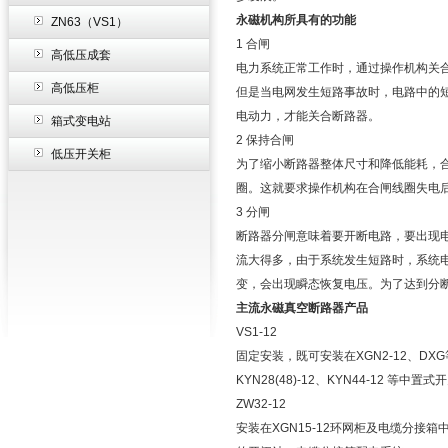
永磁机构所具有的功能
ZN63（VS1）
1 合闸
高低压成套
电力系统正常工作时，通过操作机构关合
高低压柜
但是当电网发生短路事故时，电路中的短
电动力，才能关合断路器。
箱式变电站
2 保持合闸
低压开关柜
为了缩小断路器整体尺寸和降低能耗，
圈。这就要求操作机构在合闸线圈失电
3 分闸
断路器分闸意味着要开断电路，要出现
流大得多，由于系统发生短路时，系统
变，会出现瞬态恢复电压。为了达到分
主流永磁真空断路器产品
VS1-12
固定安装，既可安装在XGN2-12、D
KYN28(48)-12、KYN44-12 
ZW32-12
安装在XGN15-12环网柜及电缆分