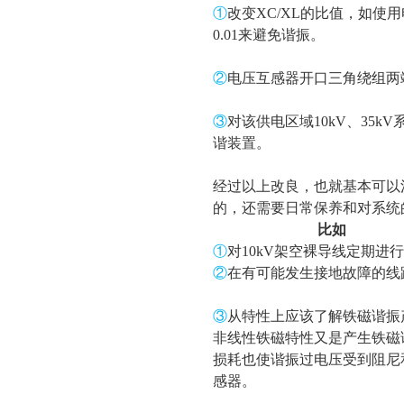
①
改变XC/XL的比值，如使
0.01来避免谐振。
②
电压互感器开口三角绕组两
③
对该供电区域10kV、35
谐装置。
经过以上改良，也就基本可以
的，还需要日常保养和对系统
比如
①
对10kV架空裸导线定期
②
在有可能发生接地故障的线
③
从特性上应该了解铁磁谐振
非线性铁磁特性又是产生铁磁
损耗也使谐振过电压受到阻尼
感器。