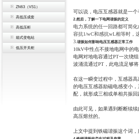
ZN63（VS1）
可以说，电压互感器就是一个
高低压成套
2.然后，了解一下电网谐振的定义
电力系统的任一回路都可简化成
高低压柜
容抗1/wC和感抗wL相等时
箱式变电站
3.
谐振如何影响电压互感器正常工作
低压开关柜
10kV中性点不接地电网中
电网对地电容通过PT一次绕组
波涌流通过PT，此电流足够将
在这一瞬变过程中，互感器高
的电压互感器励磁电感变小，
配，就形成三相或单相共振回
由此可见，如果遇到断断续续
高压熔丝的。
上文中提到铁磁谐振这个词，
4.铁磁谐振的产生过程及危害