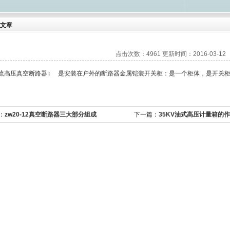
文章
点击次数：4961 更新时间：2016-03-12
流高压真空断路器:  是安装在户外的断路器金属铠装开关柜：是一个柜体，是开关
：
zw20-12真空断路器三大部分组成
下一篇：
35KV油式高压计量箱的