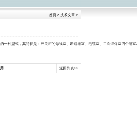
首页
>
技术文章
>
柜的一种型式，其特征是：开关柜的母线室、断路器室、电缆室、二次继保室四个隔
作用
返回列表>>