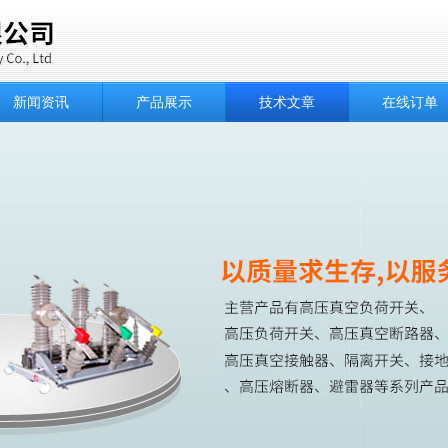
新闻资讯
产品展示
技术文章
在线订单