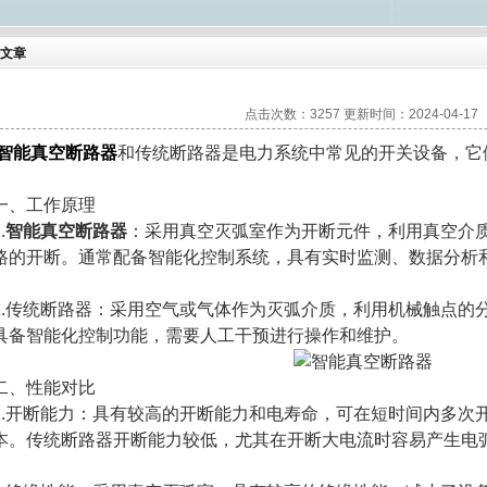
文章
点击次数：3257 更新时间：2024-04-17
智能真空断路器
和传统断路器是电力系统中常见的开关设备，它
、工作原理
.
智能真空断路器
：采用真空灭弧室作为开断元件，利用真空介
路的开断。通常配备智能化控制系统，具有实时监测、数据分析
传统断路器：采用空气或气体作为灭弧介质，利用机械触点的
具备智能化控制功能，需要人工干预进行操作和维护。
、性能对比
开断能力：具有较高的开断能力和电寿命，可在短时间内多次
本。传统断路器开断能力较低，尤其在开断大电流时容易产生电