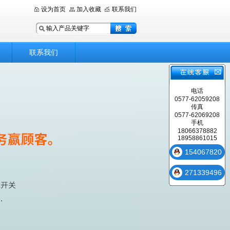
设为首页
加入收藏
联系我们
联系我们
电话
0577-62059208
传真
0577-62069208
手机
18066378882
18958861015
154067820
271339496