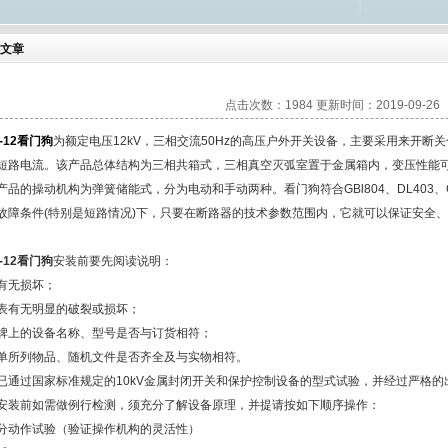
文章
点击次数：1984 更新时间：2019-09-26
8-12看门狗
为额定电压12kV，三相交流50Hz的高压户外开关设备，主要采用来开
短路电流。该产品总体结构为三相共箱式，三相真空灭弧室置于金属箱内，变压性能
产品的操动机构为弹簧储能式，分为电动和手动两种。看门狗符合GBl804、DL403、
故障条件(特别是短路情况)下，只要在断路器的技术参数范围内，它就可以保证安全
8-12看门狗
安装前要先阅读说明：
有无损坏；
表有无明显的破裂或损坏；
牌上的设备名称、型号是否与订货相符；
单所列物品、随机文件是否齐全及与实物相符。
已通过国家标准规定的10kV金属封闭开关和保护控制设备的型式试验，并经过严格的
安装前如需做例行检测，须充分了解设备原理，并提请按如下顺序操作：
分动作试验（验证操作机构的灵活性）