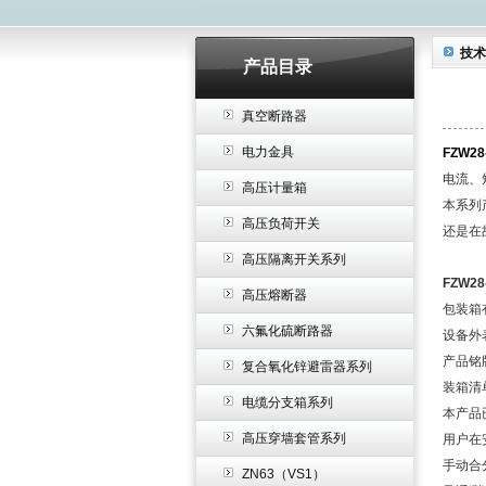
技术
产品目录
真空断路器
电力金具
FZW2
电流、
高压计量箱
本系列
高压负荷开关
还是在
高压隔离开关系列
FZW2
高压熔断器
包装箱
六氟化硫断路器
设备外
产品铭
复合氧化锌避雷器系列
装箱清
电缆分支箱系列
本产品
高压穿墙套管系列
用户在
手动合
ZN63（VS1）